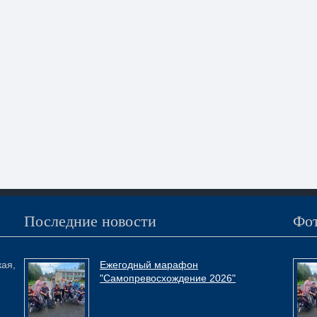
Последние новости
Фот
кая,
Ежегодный марафон
"Самопревосхождение 2026"