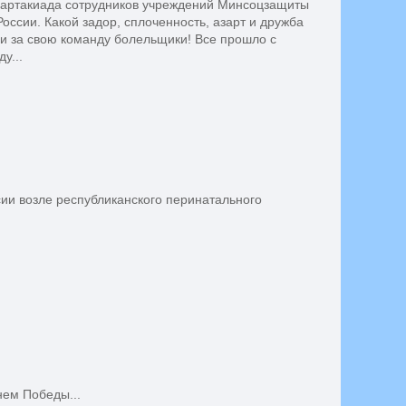
Спартакиада сотрудников учреждений Минсоцзащиты
ссии. Какой задор, сплоченность, азарт и дружба
ли за свою команду болельщики! Все прошло с
у...
сии возле республиканского перинатального
нем Победы...