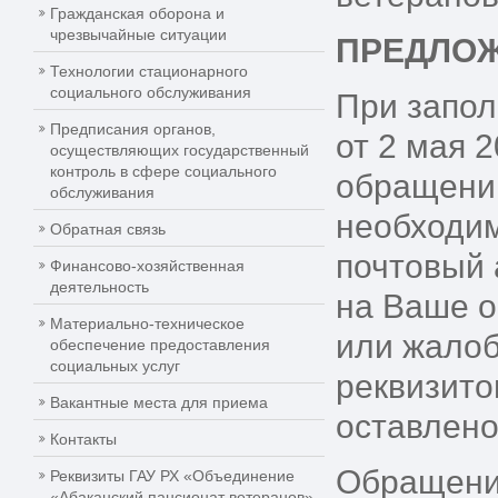
Гражданская оборона и
чрезвычайные ситуации
ПРЕДЛОЖ
Технологии стационарного
социального обслуживания
При запол
Предписания органов,
от 2 мая 
осуществляющих государственный
контроль в сфере социального
обращени
обслуживания
необходим
Обратная связь
почтовый 
Финансово-хозяйственная
деятельность
на Ваше о
Материально-техническое
или жалоб
обеспечение предоставления
социальных услуг
реквизито
Вакантные места для приема
оставлено
Контакты
Обращение
Реквизиты ГАУ РХ «Объединение
«Абаканский пансионат ветеранов»