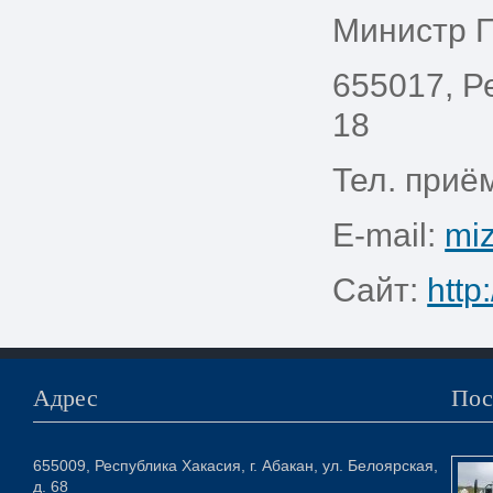
Министр 
655017, Р
18
Тел. приём
E-mail:
mi
Сайт:
http:
Адрес
Пос
655009, Республика Хакасия, г. Абакан, ул. Белоярская,
д. 68