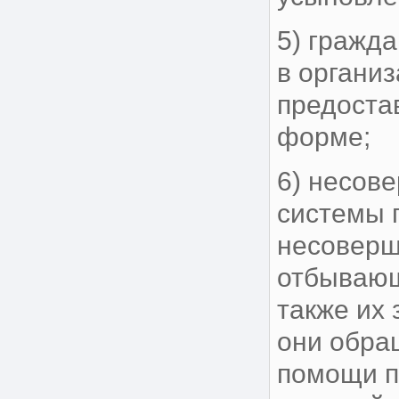
5) гражд
в органи
предоста
форме;
6) несов
системы 
несоверш
отбывающ
также их
они обра
помощи п