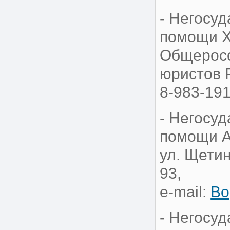
- Негосу
помощи Х
Общеросс
юристов Р
8-983-191
- Негосу
помощи А
ул. Щетин
93,
е-mail:
Bo
- Негосу