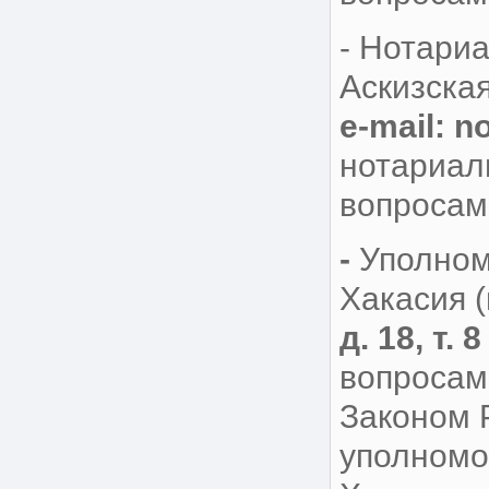
- Нотариа
Аскизска
e-mail:
no
нотариал
вопросам
-
Уполном
Хакасия (
д. 18, т. 
вопросам
Законом 
уполномо