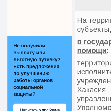
На терри
субъекты
в госуда
Не получили
помощи
:
выплату или
льготную путевку?
территор
Есть предложения
исполнит
по улучшению
учрежден
работы органов
социальной
Хакасия 
защиты?
управлен
Уполномо
Написать о проблеме