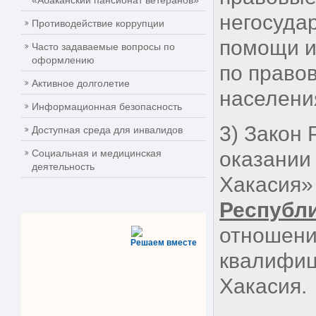
«Абаканский пансионат ветеранов»
негосуда
Противодействие коррупции
помощи и
Часто задаваемые вопросы по
оформлению
по право
Активное долголетие
населени
Информационная безопасность
3) Закон
Доступная среда для инвалидов
Социальная и медицинская
оказании
деятельность
Хакасия»
Республи
отношени
Решаем вместе
квалифиц
Хакасия.