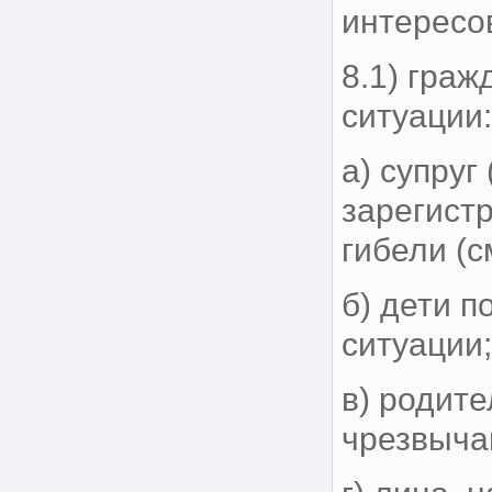
интересов
8.1) гра
ситуации
а) супруг
зарегист
гибели (с
б) дети п
ситуации
в) родите
чрезвыча