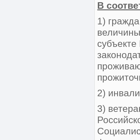
В соотве
1) гражд
величины
субъекте
законода
проживаю
прожиточ
2) инвалид
3) ветер
Российск
Социалис