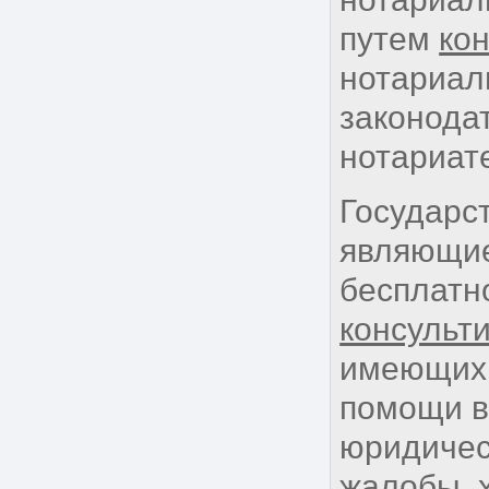
путем
ко
нотариал
законод
нотариате
Государс
являющие
бесплатн
консульт
имеющих 
помощи в
юридичес
жалобы, 