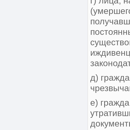
г) лица,
(умершег
получавш
постоянн
существо
иждивенц
законода
д) гражда
чрезвыча
е) гражд
утративш
документ