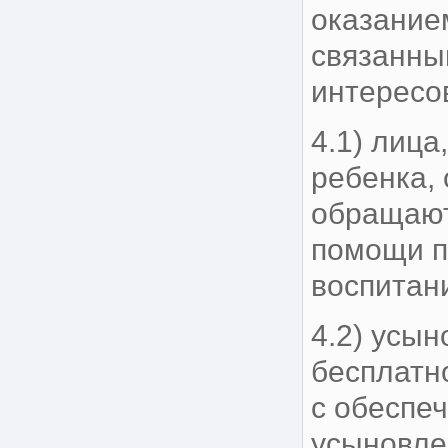
оказание
связанны
интересов
4.1) лиц
ребенка,
обращают
помощи п
воспитан
4.2) усы
бесплатн
с обеспе
усыновле