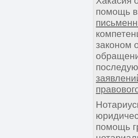
Хакасия 
помощь в
письмен
компетен
законом 
обращени
последую
заявлений
правовог
Нотариус
юридичес
помощь г
нотариал