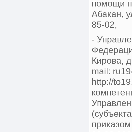
помощи п
Абакан, у
85-02
- Управл
Федераци
Кирова, д.
mail: ru1
http://to
компетен
Управлен
(субъект
приказом