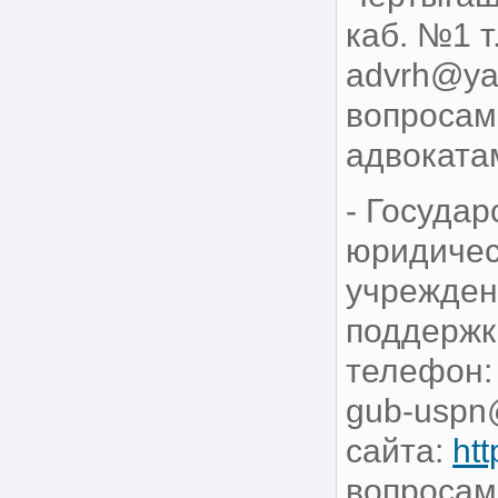
каб. №1 т
advrh@yan
вопросам
адвоката
- Госуда
юридичес
учрежден
поддержки
телефон: 
gub-uspn@
сайта:
htt
вопросам