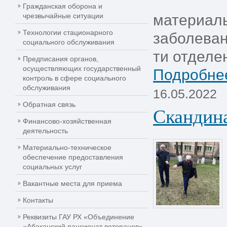
Гражданская оборона и
чрезвычайные ситуации
материалы
Технологии стационарного
заболеван
социального обслуживания
ти отделен
Предписания органов,
осуществляющих государственный
Подробнее
контроль в сфере социального
обслуживания
16.05.2022
Обратная связь
Скандина
Финансово-хозяйственная
деятельность
Материально-техническое
обеспечение предоставления
социальных услуг
Вакантные места для приема
Контакты
Реквизиты ГАУ РХ «Объединение
«Абаканский пансионат ветеранов»