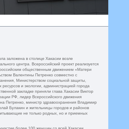
ыла заложена в столице Хакасии возле
ального центра. Всероссийский проект реализуется
ероссийским общественным движением «Матери
ьством Валентины Петренко совместно с
анения, Министерством социальной защиты,
 ресурсов и экологии, администрацией города
ственной закладке приняли глава Хакасии Виктор
рации РФ, лидер Всероссийского движения
на Петренко, министр здравоохранения Владимир
олай Булакин и жительницы городов и районов
питывающие не только родных, но и приемных
участие более 100 женщин со всей Хакасии.