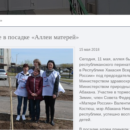
й»
 в посадке «Аллеи матерей»
15 мая 2018
Сегодня, 11 мая, аллея б
республиканского перинат
в Республике Хакасия Вс
России» под председател
Министерством здравоохр
Министерством природных
Абакана. Участие в торже
Зимин, член Совета Феде
«Матери России» Валенти
Костюш, мэр Абакана Ник
республики, успешно вос
детей.
В посадке аллеи приняли 