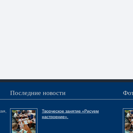
Последние новости
Фот
кая,
Творческое занятие «Рисуем
настроение».