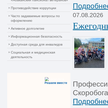
«Абаканский пансионат ветеранов»
Подробнее
Противодействие коррупции
07.08.2026
Часто задаваемые вопросы по
оформлению
Ежегодн
Активное долголетие
Информационная безопасность
Доступная среда для инвалидов
Социальная и медицинская
деятельность
Професси
Решаем вместе
Скоробога
Подробнее