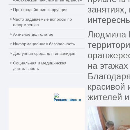
«Абаканский пансионат ветеранов»
занятиях,
Противодействие коррупции
интересн
Часто задаваемые вопросы по
оформлению
Людмила В
Активное долголетие
территори
Информационная безопасность
оранжерее
Доступная среда для инвалидов
Социальная и медицинская
на этажах
деятельность
Благодаря
красивой 
жителей и
Решаем вместе