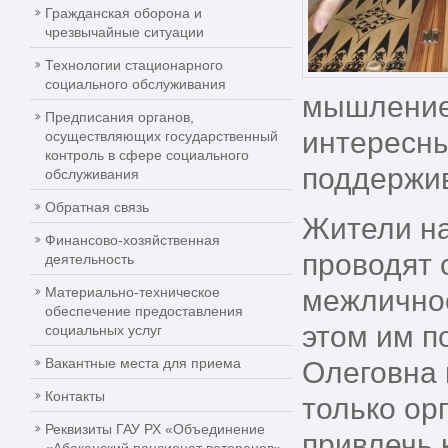
Гражданская оборона и
чрезвычайные ситуации
Технологии стационарного
социального обслуживания
мышление,
Предписания органов,
интересны
осуществляющих государственный
контроль в сфере социального
поддержив
обслуживания
Обратная связь
Жители на
Финансово-хозяйственная
проводят 
деятельность
Материально-техническое
межличнос
обеспечение предоставления
этом им п
социальных услуг
Вакантные места для приема
Олеговна 
Контакты
только ор
Реквизиты ГАУ РХ «Объединение
привлечь 