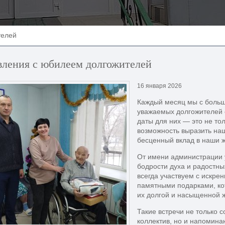
телей
вления с юбилеем долгожителей
16 января 2026
Каждый месяц мы с больш
уважаемых долгожителей 
даты для них — это не то
возможность выразить наш
бесценный вклад в наши ж
От имени администрации 
бодрости духа и радостн
всегда участвуем с искре
памятными подарками, кот
их долгой и насыщенной 
Такие встречи не только
коллектив, но и напомина