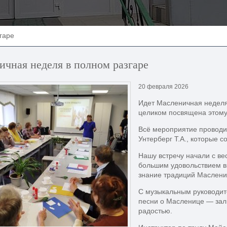
гаре
чная неделя в полном разгаре
20 февраля 2026
Идет Масленичная неделя
целиком посвящена этому
Всё мероприятие проводил
Унтерберг Т.А., которые 
Нашу встречу начали с ве
большим удовольствием вк
знание традиций Маслени
С музыкальным руководит
песни о Масленице — зал
радостью.