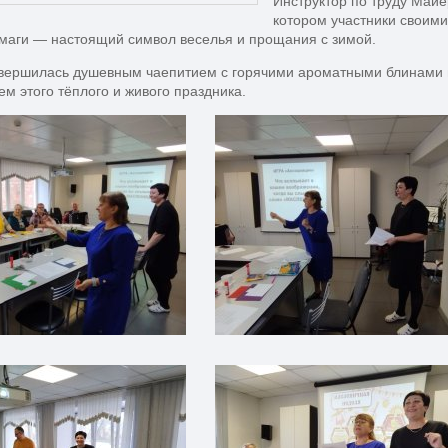
Инструктор по труду Майе
котором участники своими
маги — настоящий символ веселья и прощания с зимой.
авершилась душевным чаепитием с горячими ароматными блинами 
м этого тёплого и живого праздника.