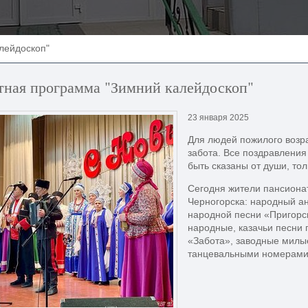
лейдоскоп"
тная программа "Зимний калейдоскоп"
23 января 2025
Для людей пожилого возр
забота. Все поздравлени
быть сказаны от души, то
Сегодня жители пансионат
Черногорска: народный а
народной песни «Пригорс
народные, казачьи песни
«Забота», заводные милы
танцевальными номерами