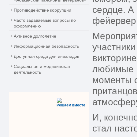
«Абаканский пансионат ветеранов»
сердце. А
Противодействие коррупции
фейерверк
Часто задаваемые вопросы по
оформлению
Мероприя
Активное долголетие
участники
Информационная безопасность
викторине
Доступная среда для инвалидов
Социальная и медицинская
любимые п
деятельность
моменты с
пританцов
атмосферу
Решаем вместе
И, конечн
стал наст