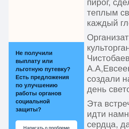
пирог, сд
теплым св
каждый гл
Организат
культорган
Не получили
Чистобаев
выплату или
А.А,Евсее
льготную путевку?
Есть предложения
создали н
по улучшению
день свет
работы органов
социальной
Эта встре
защиты?
идти намн
сердца, д
Написать о проблеме