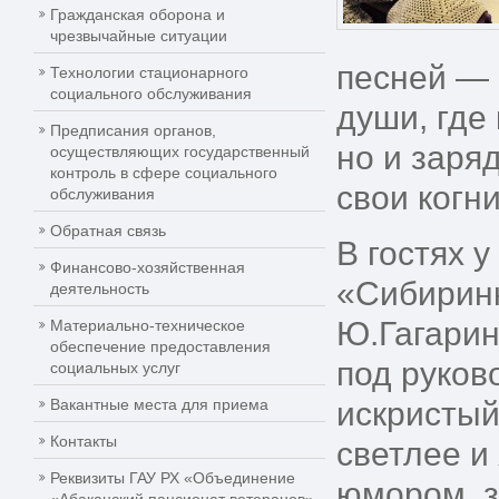
Гражданская оборона и
чрезвычайные ситуации
песней — 
Технологии стационарного
социального обслуживания
души, где
Предписания органов,
но и заря
осуществляющих государственный
контроль в сфере социального
свои когн
обслуживания
Обратная связь
В гостях 
Финансово-хозяйственная
«Сибиринк
деятельность
Ю.Гагарин
Материально-техническое
обеспечение предоставления
под руков
социальных услуг
Вакантные места для приема
искристый
Контакты
светлее и
Реквизиты ГАУ РХ «Объединение
юмором, з