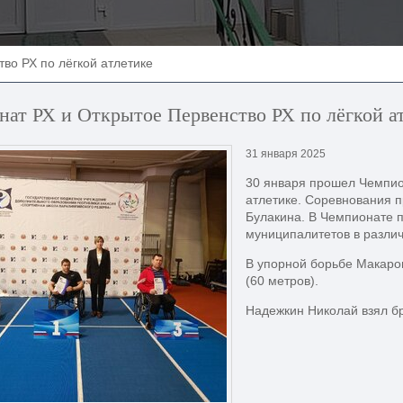
во РХ по лёгкой атлетике
ат РХ и Открытое Первенство РХ по лёгкой а
31 января 2025
30 января прошел Чемпио
атлетике. Соревнования п
Булакина. В Чемпионате п
муниципалитетов в разли
В упорной борьбе Макаров
(60 метров).
Надежкин Николай взял бро