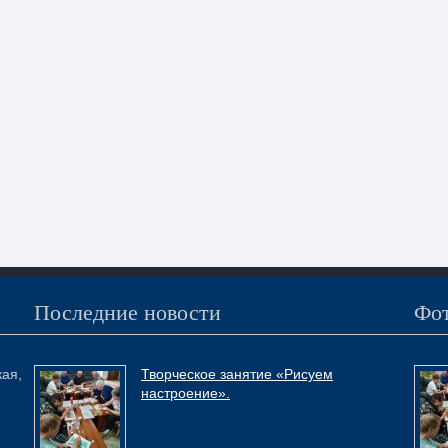
Последние новости
Фот
кая,
Творческое занятие «Рисуем
настроение».