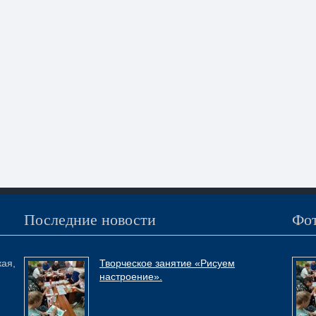
Последние новости
Фот
кая,
Творческое занятие «Рисуем
настроение».