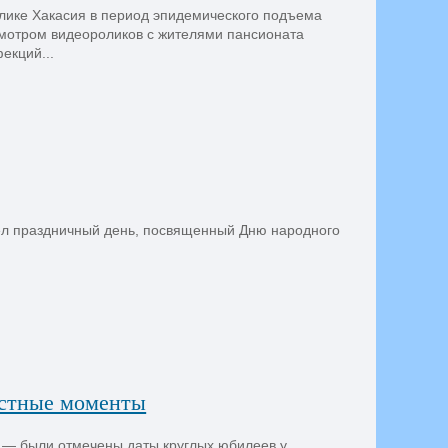
лике Хакасия в период эпидемического подъема
смотром видеороликов с жителями пансионата
екций...
ел праздничный день, посвященный Дню народного
остные моменты
 — были отмечены даты круглых юбилеев у