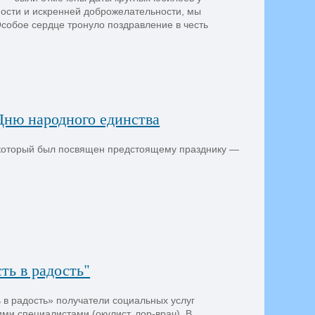
ости и искренней доброжелательности, мы
собое сердце тронуло поздравление в честь
Дню народного единства
 который был посвящен предстоящему празднику —
ть в радость"
 в радость» получатели социальных услуг
ми специалистами (окулист, лор-врач). В