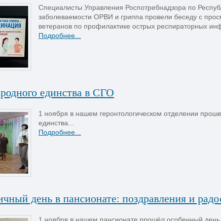
Специалисты Управления Роспотребнадзора по Респуб
заболеваемости ОРВИ и гриппа провели беседу с про
ветеранов по профилактике острых респираторных инф
Подробнее...
родного единства в СГО
1 ноября в нашем геронтологическом отделении прош
единства...
Подробнее...
ичный день в пансионате: поздравления и рад
1 ноября в нашем пансионате прошёл особенный день