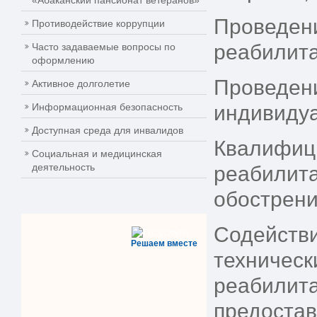
«Абаканский пансионат ветеранов»
Проведени
Противодействие коррупции
реабилита
Часто задаваемые вопросы по
оформлению
Проведен
Активное долголетие
Информационная безопасность
индивиду
Доступная среда для инвалидов
Квалифиц
Социальная и медицинская
деятельность
реабилита
обострени
Содейств
Решаем вместе
техническ
реабилита
предоста