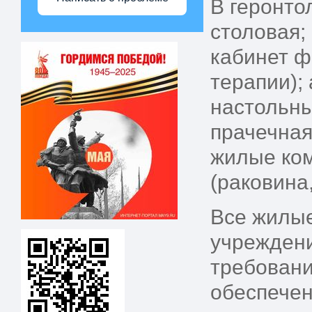
В геронто
столовая;
кабинет ф
терапии);
настольны
прачечная
жилые ко
(раковина
Все жилы
учреждени
требовани
обеспечен