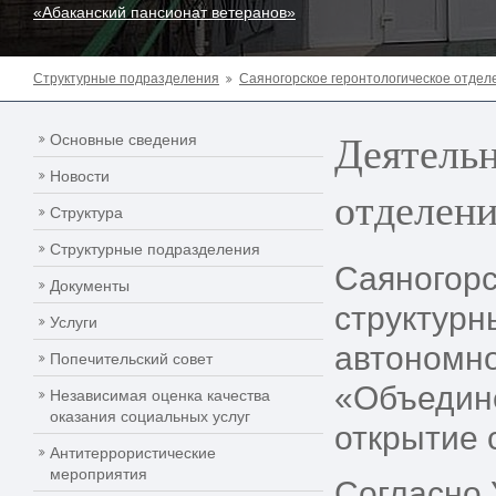
«Абаканский пансионат ветеранов»
Структурные подразделения
Саяногорское геронтологическое отдел
Деятельн
Основные сведения
Новости
отделен
Структура
Структурные подразделения
Саяногорс
Документы
структурн
Услуги
автономно
Попечительский совет
«Объедине
Независимая оценка качества
оказания социальных услуг
открытие 
Антитеррористические
мероприятия
Согласно 