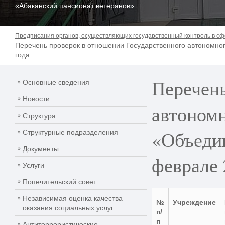
«Абаканский пансионат ветеранов»
Предписания органов, осуществляющих государственный контроль в сф
Перечень проверок в отношении Государственного автономно
года
Перечень
Основные сведения
Новости
автономн
Структура
«Объедин
Структурные подразделения
Документы
феврале 
Услуги
Попечительский совет
Независимая оценка качества
№
Учреждение
оказания социальных услуг
п/
п
Антитеррористические