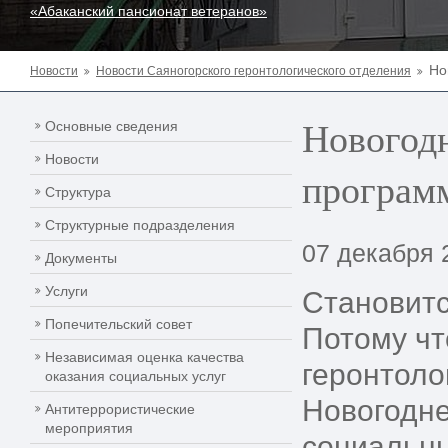
«Абаканский пансионат ветеранов»
Но
Новости
Новости Саяногорского геронтологического отделения
Новогод
Основные сведения
Новости
програ
Структура
Структурные подразделения
07 декабря 
Документы
Услуги
Становитс
Попечительский совет
Потому чт
Независимая оценка качества
геронтоло
оказания социальных услуг
Новогодне
Антитеррористические
мероприятия
социальны