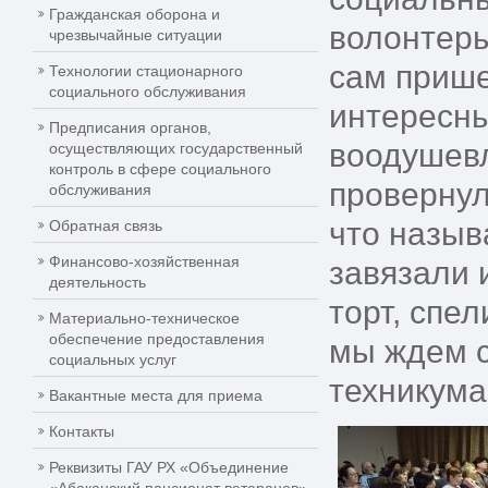
Гражданская оборона и
волонтер
чрезвычайные ситуации
сам прише
Технологии стационарного
социального обслуживания
интересны
Предписания органов,
воодушевл
осуществляющих государственный
контроль в сфере социального
провернул
обслуживания
что назыв
Обратная связь
Финансово-хозяйственная
завязали 
деятельность
торт, спел
Материально-техническое
обеспечение предоставления
мы ждем с
социальных услуг
техникума
Вакантные места для приема
Контакты
Реквизиты ГАУ РХ «Объединение