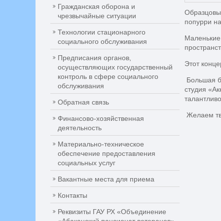
Гражданская оборона и
Образцовый
чрезвычайные ситуации
попурри на
Технологии стационарного
Маленькие 
социального обслуживания
пространс
Предписания органов,
Этот конце
осуществляющих государственный
контроль в сфере социального
Большая бл
обслуживания
студия «Ак
талантлив
Обратная связь
Желаем тво
Финансово-хозяйственная
деятельность
Материально-техническое
обеспечение предоставления
социальных услуг
Вакантные места для приема
Контакты
Реквизиты ГАУ РХ «Объединение