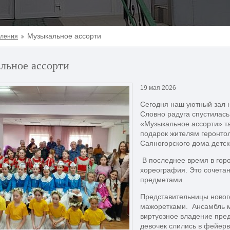
Музыкальное ассорти
еления
льное ассорти
19 мая 2026
Сегодня наш уютный зал н
Словно радуга спустилась
«Музыкальное ассорти» т
подарок жителям геронтол
Саяногорского дома детск
В последнее время в гор
хореография. Это сочетан
предметами.
Представительницы новог
мажоретками. Ансамбль 
виртуозное владение пре
девочек слились в фейерв