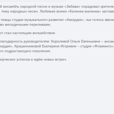
 ансамбль народной песни и музыки «Забава» порадовал зрителей
 тему народных песен. Любимая всеми «Калинка-малинка» заставил
певцы студии музыкального развития «Аккордик», чьи голоса звене
тво мелодичными переливами.
рт стал настоящим волшебством.
агодарность руководителям: Королевой Ольге Евгеньевне – анса
кордик», Крашенниковой Екатерине Игоревне – студия «Фламинго»,
ого подрастающего поколения.
рческих успехов и ждём новых встреч.