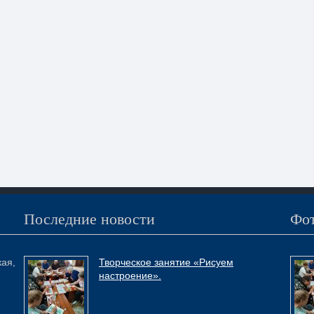
Последние новости
Фот
кая,
Творческое занятие «Рисуем
настроение».