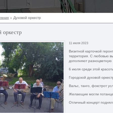
Духовой оркестр
еления
й оркестр
11 июля 2023
Визитной карточкой герон
территория. С любовью в
дополняют разноцветную 
6 июля среди этой красоты
Городской духовой оркест
Вальс, танго, фокстрот у
Желающие могли потанце
Отличный концерт поднял 