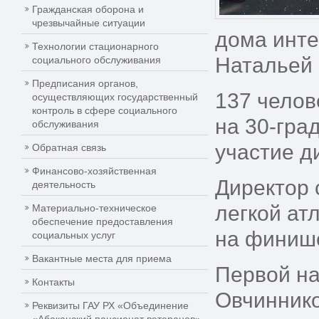
Гражданская оборона и
чрезвычайные ситуации
дома инте
Технологии стационарного
Натальей 
социального обслуживания
Предписания органов,
137 челов
осуществляющих государственный
контроль в сфере социального
на 30-гра
обслуживания
участие д
Обратная связь
Финансово-хозяйственная
Директор 
деятельность
легкой ат
Материально-техническое
обеспечение предоставления
на финише
социальных услуг
Вакантные места для приема
Первой н
Контакты
Овчиннико
Реквизиты ГАУ РХ «Объединение