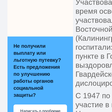
Участвова
время осв
участвова
Восточной
(Калининг
госпитали
Не получили
выплату или
пункте в 
льготную путевку?
выздоровл
Есть предложения
Гвардейск
по улучшению
работы органов
дислоциро
социальной
С 1947 по
защиты?
участие в
Написать о проблеме