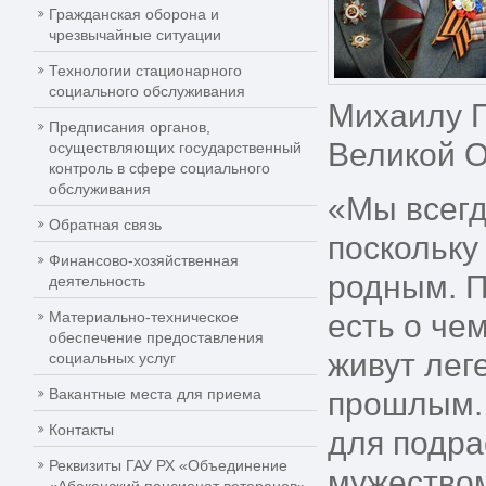
Гражданская оборона и
чрезвычайные ситуации
Технологии стационарного
социального обслуживания
Михаилу П
Предписания органов,
Великой О
осуществляющих государственный
контроль в сфере социального
обслуживания
«Мы всегд
Обратная связь
поскольку
Финансово-хозяйственная
родным. П
деятельность
Материально-техническое
есть о че
обеспечение предоставления
живут лег
социальных услуг
Вакантные места для приема
прошлым. 
Контакты
для подра
Реквизиты ГАУ РХ «Объединение
мужеством