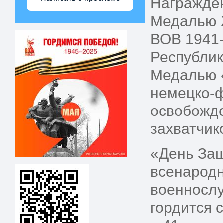
Награжден
Медалью Ж
ВОВ 1941-
Республик
Медалью «
немецко-ф
освобожде
захватчи
«День Защ
всенародн
военнослу
гордится 