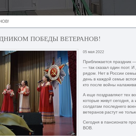
НОВ!
ЗДНИКОМ ПОБЕДЫ ВЕТЕРАНОВ!
05 мая 2022
Приближается праздник — 
— так сказал один поэт. И 
рядом. Нет в России семь
день в каждой семье вспом
кто после войны налажив
А еще поздравляют тех во
которые живут сегодня, а
солдатам последнего воен
ветеранов растут не тольк
Сегодня в пансионате пр
ВОВ.