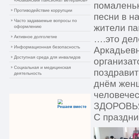
«Абаканский пансионат ветеранов»
помаленьк
Противодействие коррупции
песни в н
Часто задаваемые вопросы по
жители па
оформлению
….это дел
Активное долголетие
Информационная безопасность
Аркадьев
Доступная среда для инвалидов
организат
Социальная и медицинская
поздрави
деятельность
днём женщ
человечес
ЗДОРОВЬЯ,
Решаем вместе
С праздни