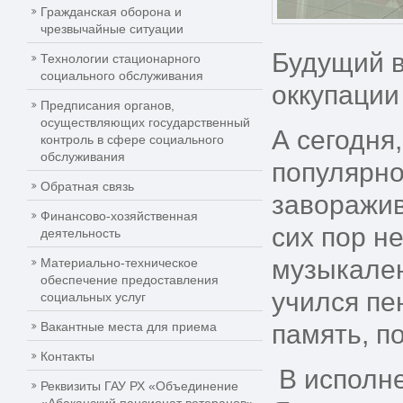
Гражданская оборона и
чрезвычайные ситуации
Будущий в
Технологии стационарного
социального обслуживания
оккупаци
Предписания органов,
осуществляющих государственный
А сегодня
контроль в сфере социального
обслуживания
популярно
Обратная связь
заворажив
Финансово-хозяйственная
сих пор н
деятельность
музыкален
Материально-техническое
обеспечение предоставления
учился пе
социальных услуг
Вакантные места для приема
память, п
Контакты
В исполне
Реквизиты ГАУ РХ «Объединение