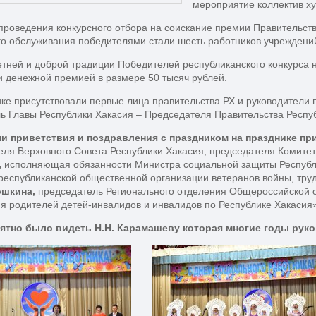
мероприятие коллектив х
проведения конкурсного отбора на соискание премии Правительст
го обслуживания победителями стали шесть работников учреждени
тней и доброй традиции Победителей республиканского конкурса 
и денежной премией в размере 50 тысяч рублей.
ке присутствовали первые лица правительства РХ и руководители
ь Главы Республики Хакасия – Председателя Правительства Респу
ми
приветствия
и
поздравления
с
праздником
на
празднике
при
еля Верховного Совета Республики Хакасия, председателя Комите
,
исполняющая обязанности Министра социальной защиты Республ
республиканской общественной организации ветеранов войны, тру
шкина,
председатель Регионального отделения Общероссийской 
я родителей детей-инвалидов и инвалидов по Республике Хакасия
ятно
было
видеть
Н.Н.
Карамашеву
которая
многие
годы
руко