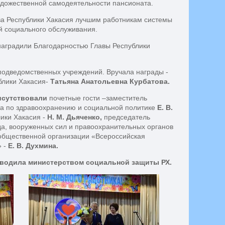
удожественной самодеятельности пансионата.
ва Республики Хакасия лучшим работникам системы
й социального обслуживания.
наградили Благодарностью Главы Республики
 подведомственных учреждений. Вручала награды -
блики Хакасия-
Татьяна
Анатольевна
Курбатова.
сутствовали
почетные гости –заместитель
та по здравоохранению и социальной политике
Е.
В.
ики Хакасия -
Н.
М.
Дьяченко,
председатель
да, вооруженных сил и правоохранительных органов
общественной организации «Всероссийская
» -
Е.
В.
Духмина.
водила
министерством
социальной
защиты
РХ.