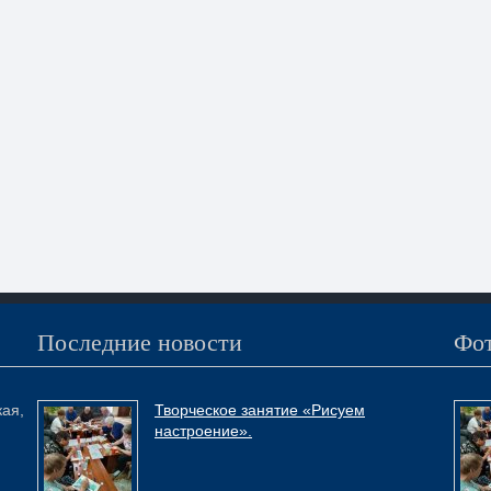
Последние новости
Фот
кая,
Творческое занятие «Рисуем
настроение».