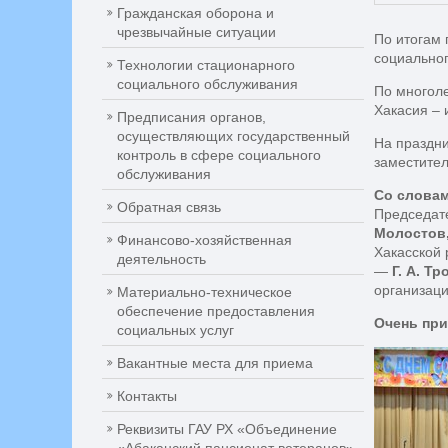
Гражданская оборона и
чрезвычайные ситуации
По итогам 
социально
Технологии стационарного
социального обслуживания
По многоле
Хакасия – 
Предписания органов,
осуществляющих государственный
На праздни
контроль в сфере социального
заместител
обслуживания
Со
слова
Обратная связь
Председат
Молостов
Финансово-хозяйственная
Хакасской 
деятельность
—
Г.
А.
Тро
организаци
Материально-техническое
обеспечение предоставления
Очень
при
социальных услуг
Вакантные места для приема
Контакты
Реквизиты ГАУ РХ «Объединение