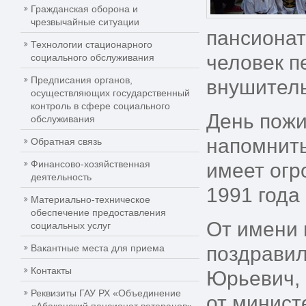
Гражданская оборона и
чрезвычайные ситуации
пансионат
Технологии стационарного
человек п
социального обслуживания
Предписания органов,
внушител
осуществляющих государственный
контроль в сфере социального
День пожи
обслуживания
напомнить
Обратная связь
Финансово-хозяйственная
имеет огр
деятельность
1991 года
Материально-техническое
обеспечение предоставления
От имени 
социальных услуг
Вакантные места для приема
поздравил
Контакты
Юрьевич, 
Реквизиты ГАУ РХ «Объединение
от минист