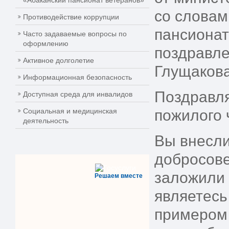
«Абаканский пансионат ветеранов»
со словам
Противодействие коррупции
пансионат
Часто задаваемые вопросы по
оформлению
поздравле
Активное долголетие
Глущакова
Информационная безопасность
Поздравля
Доступная среда для инвалидов
Социальная и медицинская
пожилого 
деятельность
Вы внесли
добросове
заложили 
Решаем вместе
являетесь
примером 