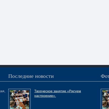
Последние новости
Фот
кая,
Творческое занятие «Рисуем
настроение».