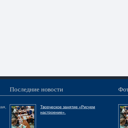
Последние новости
Фот
кая,
Творческое занятие «Рисуем
настроение».