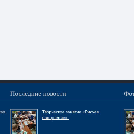
Последние новости
Фот
кая,
Творческое занятие «Рисуем
настроение».