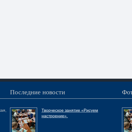
Последние новости
Фот
кая,
Творческое занятие «Рисуем
настроение».