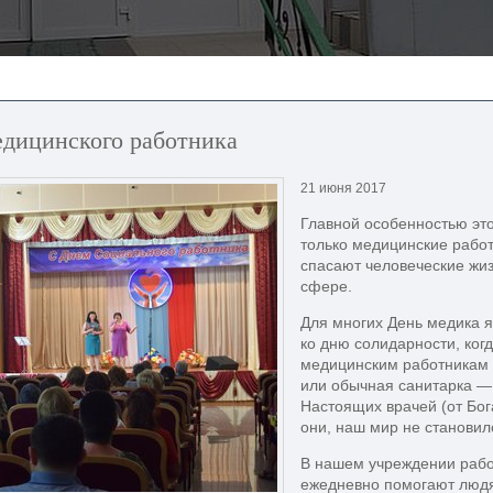
едицинского работника
21 июня 2017
Главной особенностью это
только медицинские работ
спасают человеческие жи
сфере.
Для многих День медика я
ко дню солидарности, ког
медицинским работникам с
или обычная санитарка —
Настоящих врачей (от Бог
они, наш мир не становил
В нашем учреждении рабо
ежедневно помогают людя