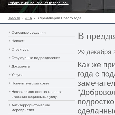
«Абаканский пансионат ветеранов»
В преддверии Нового года
Новости
2016
В преддв
Основные сведения
Новости
Структура
29 декабря 
Структурные подразделения
Как же пр
Документы
года с по
Услуги
замечател
Попечительский совет
"Добровол
Независимая оценка качества
оказания социальных услуг
подростко
Антитеррористические
сделанные
мероприятия