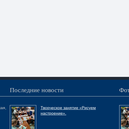
Последние новости
Фот
кая,
Творческое занятие «Рисуем
настроение».