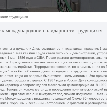
ности трудящихся
ик международной солидарности трудящихся
 весны и труда или Днем солидарности трудящихся праздник 1 мая 
аздника 1 мая как Дня Труда стали митинги и демонстрации, устр
ями 1 мая 1886 года в США. После разгона демонстрантов, законч
естов. В результате коммунистами и социалистами был подготовлен
сколько полицейских. Террористов повесили, но в память о них на
года 1 мая был объявлен днем солидарности трудящихся всего ми
 о том, когда он впервые был отмечен коммунистами. Это произо
, других городах и странах. С 1987 года в России День солидарно
ий характер и сопровождался массовыми демонстрациями. В 1992 
уда. Теперь он используется для проведения политических акций
ости - при этом все они выступают под своими лозунгами. 1 мая 
ую Международному празднику трудящихся! Около 70 человек сотр
ции! С хорошим и весенним настроением, с флагами и разноцветн