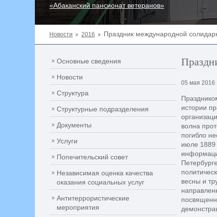
«Абаканский пансионат ветеранов»
Праздник международной солидар
Новости
2016
Праздн
Основные сведения
Новости
05 мая 2016
Структура
Праздником
истории пр
Структурные подразделения
организаци
Документы
волна прот
погибло не
Услуги
июле 1889 
информацию
Попечительский совет
Петербурге
политическ
Независимая оценка качества
весны и тр
оказания социальных услуг
направленн
Антитеррористические
посвященн
мероприятия
демонстра