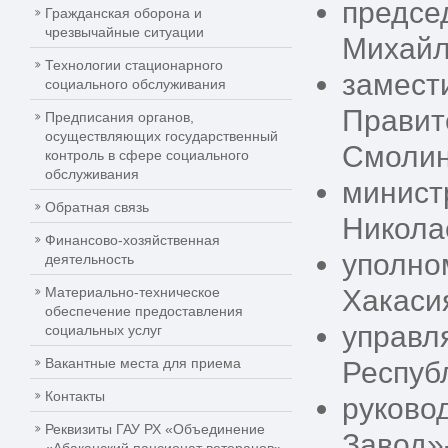
предсе
Гражданская оборона и
чрезвычайные ситуации
Михайл
Технологии стационарного
замест
социального обслуживания
Правит
Предписания органов,
осуществляющих государственный
Смолин
контроль в сфере социального
обслуживания
минист
Обратная связь
Никола
Финансово-хозяйственная
уполно
деятельность
Материально-техническое
Хакаси
обеспечение предоставления
управл
социальных услуг
Вакантные места для приема
Респуб
Контакты
руково
Реквизиты ГАУ РХ «Объединение
Завод»