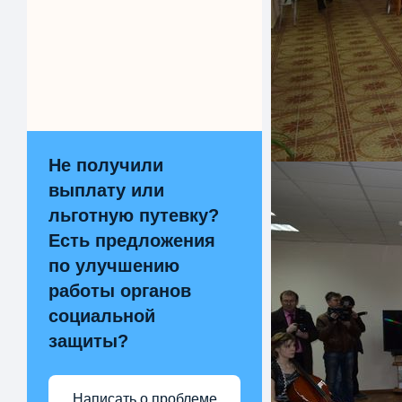
Не получили
выплату или
льготную путевку?
Есть предложения
по улучшению
работы органов
социальной
защиты?
Написать о проблеме