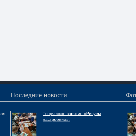
Последние новости
Фот
кая,
Творческое занятие «Рисуем
настроение».