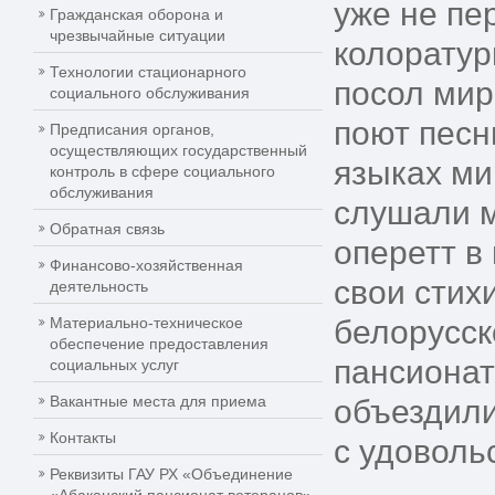
уже не пе
Гражданская оборона и
чрезвычайные ситуации
колоратур
Технологии стационарного
посол мира
социального обслуживания
поют песн
Предписания органов,
осуществляющих государственный
языках ми
контроль в сфере социального
обслуживания
слушали м
Обратная связь
оперетт в
Финансово-хозяйственная
свои стих
деятельность
Материально-техническое
белорусск
обеспечение предоставления
пансионат
социальных услуг
Вакантные места для приема
объездили
Контакты
с удоволь
Реквизиты ГАУ РХ «Объединение