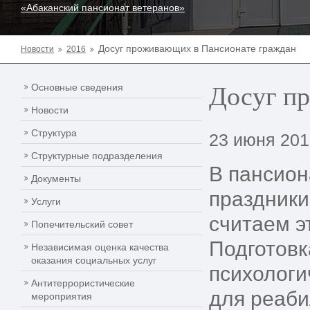
«Абаканский пансионат ветеранов»
Досуг проживающих в Пансионате граждан
Новости
2016
Досуг п
Основные сведения
Новости
Структура
23 июня 201
Структурные подразделения
В пансион
Документы
праздники
Услуги
считаем э
Попечительский совет
Подготовк
Независимая оценка качества
оказания социальных услуг
психологи
Антитеррористические
для реаб
мероприятия