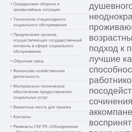
душевного
Гражданская оборона и
чрезвычайные ситуации
неоднокра
Технологии стационарного
проживающ
социального обслуживания
Предписания органов,
возрастн
осуществляющих государственный
контроль в сфере социального
подход к 
обслуживания
лучшие ка
Обратная связь
способнос
Финансово-хозяйственная
деятельность
работнико
Материально-техническое
посодейст
обеспечение предоставления
социальных услуг
сочинения
Вакантные места для приема
аккомпане
Контакты
воспринят
Реквизиты ГАУ РХ «Объединение