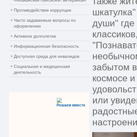
также жит
«Абаканский пансионат ветеранов»
шкатулка"
Противодействие коррупции
Часто задаваемые вопросы по
души" где
оформлению
классиков
Активное долголетие
"Познават
Информационная безопасность
необычном
Доступная среда для инвалидов
забытом в
Социальная и медицинская
деятельность
космосе и
удовольст
или увиде
Решаем вместе
радостные
настроение