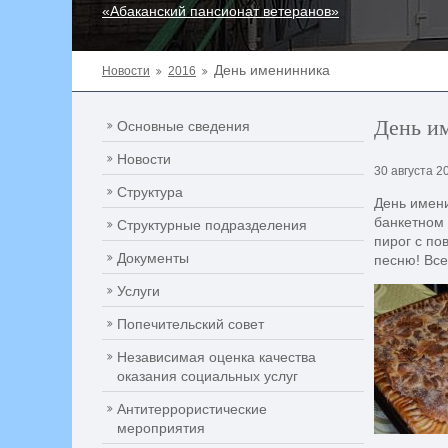
«Абаканский пансионат ветеранов»
День именинника
Новости
2016
День и
Основные сведения
Новости
30 августа 2
Структура
День имени
банкетном 
Структурные подразделения
пирог с по
Документы
песню! Вс
Услуги
Попечительский совет
Независимая оценка качества
оказания социальных услуг
Антитеррористические
мероприятия