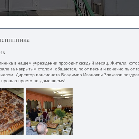
менинника
016
нника в нашем учреждении проходит каждый месяц. Жители, кото
зале за накрытым столом, общаются, поют песни и конечно пьют г
видлом. Директор пансионата Владимир Иванович Злаказов поздра
е прошло просто по-домашнему!